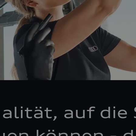
alität, auf die 
uen können - d