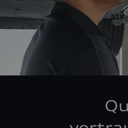
Qu
vertra